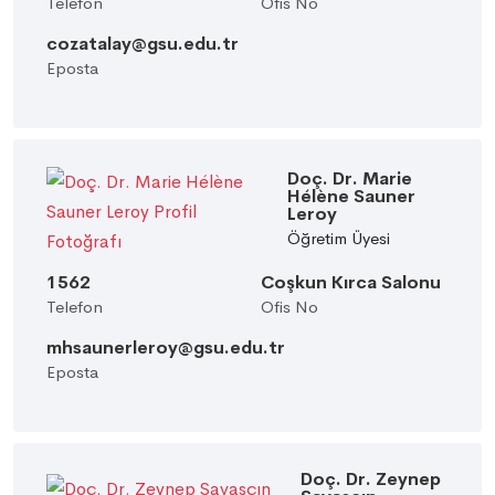
Telefon
Ofis No
cozatalay@gsu.edu.tr
Eposta
Doç. Dr. Marie
Hélène Sauner
Leroy
Öğretim Üyesi
1562
Coşkun Kırca Salonu
Telefon
Ofis No
mhsaunerleroy@gsu.edu.tr
Eposta
Doç. Dr. Zeynep