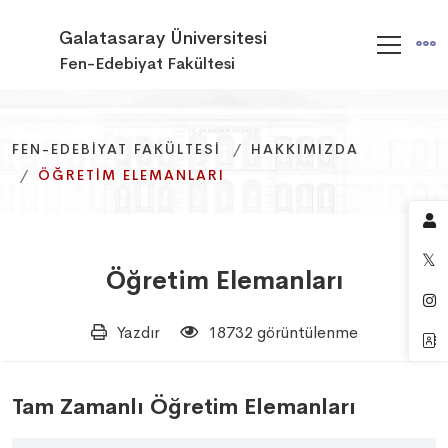
Galatasaray Üniversitesi
Fen-Edebiyat Fakültesi
FEN-EDEBIYAT FAKÜLTESI
FEN-EDEBIYAT FAKÜLTESI
FEN-EDEBIYAT FAKÜLTESI
HAKKIMIZDA
HAKKIMIZDA
HAKKIMIZDA
ÖĞRETIM ELEMANLARI
ÖĞRETIM ELEMANLARI
ÖĞRETIM ELEMANLARI
Öğretim Elemanları
Yazdır
18732 görüntülenme
Tam Zamanlı Öğretim Elemanları