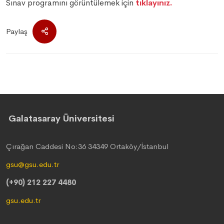
Sınav programını görüntülemek için
tıklayınız.
Paylaş
Galatasaray Üniversitesi
Çırağan Caddesi No:36 34349 Ortaköy/İstanbul
gsu@gsu.edu.tr
(+90) 212 227 4480
gsu.edu.tr