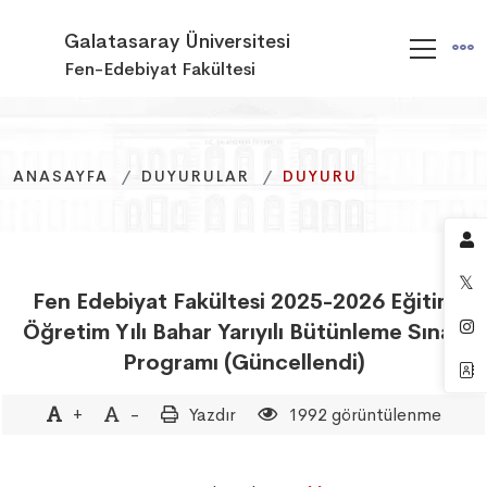
Galatasaray Üniversitesi
Fen-Edebiyat Fakültesi
ANASAYFA
ANASAYFA
ANASAYFA
DUYURULAR
DUYURULAR
DUYURULAR
DUYURU
DUYURU
DUYURU
Fen Edebiyat Fakültesi 2025-2026 Eğitim
Öğretim Yılı Bahar Yarıyılı Bütünleme Sınav
Programı (Güncellendi)
+
-
Yazdır
1992 görüntülenme